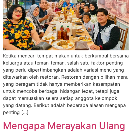
Ketika mencari tempat makan untuk berkumpul bersama
keluarga atau teman-teman, salah satu faktor penting
yang perlu dipertimbangkan adalah variasi menu yang
ditawarkan oleh restoran. Restoran dengan pilihan menu
yang beragam tidak hanya memberikan kesempatan
untuk mencoba berbagai hidangan lezat, tetapi juga
dapat memuaskan selera setiap anggota kelompok
yang datang. Berikut adalah beberapa alasan mengapa
penting […]
Mengapa Merayakan Ulang