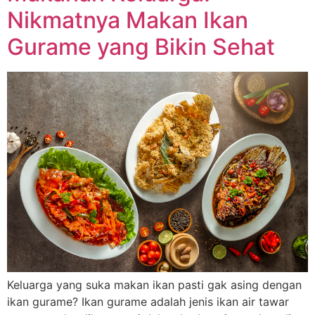
Nikmatnya Makan Ikan
Gurame yang Bikin Sehat
Keluarga yang suka makan ikan pasti gak asing dengan
ikan gurame? Ikan gurame adalah jenis ikan air tawar