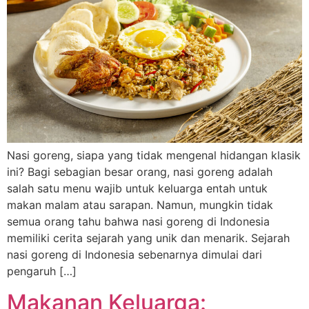
Nasi goreng, siapa yang tidak mengenal hidangan klasik
ini? Bagi sebagian besar orang, nasi goreng adalah
salah satu menu wajib untuk keluarga entah untuk
makan malam atau sarapan. Namun, mungkin tidak
semua orang tahu bahwa nasi goreng di Indonesia
memiliki cerita sejarah yang unik dan menarik. Sejarah
nasi goreng di Indonesia sebenarnya dimulai dari
pengaruh […]
Makanan Keluarga: