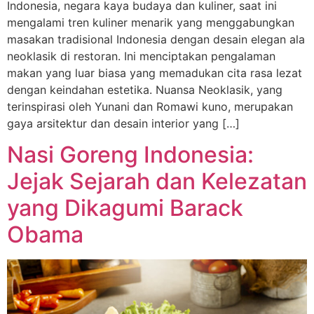
Indonesia, negara kaya budaya dan kuliner, saat ini
mengalami tren kuliner menarik yang menggabungkan
masakan tradisional Indonesia dengan desain elegan ala
neoklasik di restoran. Ini menciptakan pengalaman
makan yang luar biasa yang memadukan cita rasa lezat
dengan keindahan estetika. Nuansa Neoklasik, yang
terinspirasi oleh Yunani dan Romawi kuno, merupakan
gaya arsitektur dan desain interior yang […]
Nasi Goreng Indonesia:
Jejak Sejarah dan Kelezatan
yang Dikagumi Barack
Obama