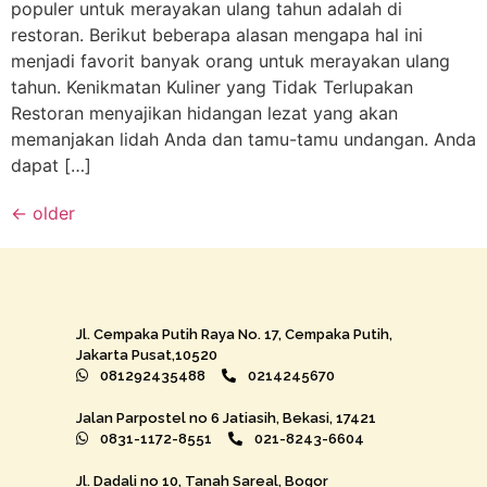
populer untuk merayakan ulang tahun adalah di
restoran. Berikut beberapa alasan mengapa hal ini
menjadi favorit banyak orang untuk merayakan ulang
tahun. Kenikmatan Kuliner yang Tidak Terlupakan
Restoran menyajikan hidangan lezat yang akan
memanjakan lidah Anda dan tamu-tamu undangan. Anda
dapat […]
←
older
Jl. Cempaka Putih Raya No. 17, Cempaka Putih,
Jakarta Pusat,10520
081292435488
0214245670
Jalan Parpostel no 6 Jatiasih, Bekasi, 17421
0831-1172-8551
021-8243-6604
Jl. Dadali no 10, Tanah Sareal, Bogor